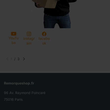
YouTu
Instagr
facebo
be
am
ok
1
/
3
Remorqueshop.fr
96 Av. Raymond Poincaré
75016 Paris