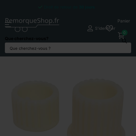
Droit de retour de
30 jours
Panier
S'identifier
0
Que cherchez-vous?
Partagez ce produit