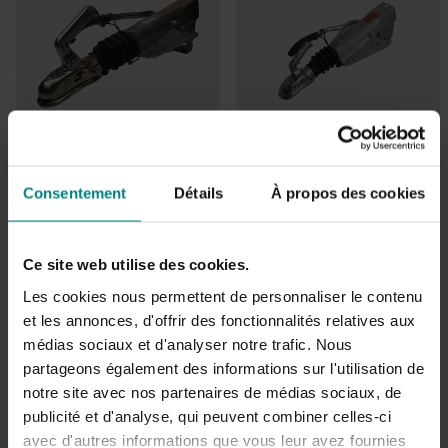
Consentement
Détails
À propos des cookies
Ce site web utilise des cookies.
Les cookies nous permettent de personnaliser le contenu
et les annonces, d'offrir des fonctionnalités relatives aux
médias sociaux et d'analyser notre trafic. Nous
partageons également des informations sur l'utilisation de
Frein à inertie ZAF1,35-3 -
Frein à inertie ZAF1,35-3 -
notre site avec nos partenaires de médias sociaux, de
(1350 kg)
(1350 kg)
publicité et d'analyse, qui peuvent combiner celles-ci
€331,00
€337,00
avec d'autres informations que vous leur avez fournies