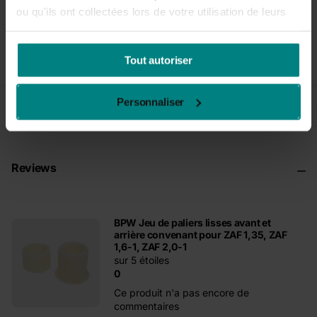
ou qu'ils ont collectées lors de votre utilisation de leurs
services.
Tout autoriser
Description du produit
Personnaliser
Accessoires
Reviews
BPW Jeu de paliers lisses avant et
arrière convenant pour ZAF 1,35, ZAF
1,6-1, ZAF 2,0-1
sur 5 étoiles
0
Ce produit n'a pas encore de
commentaires